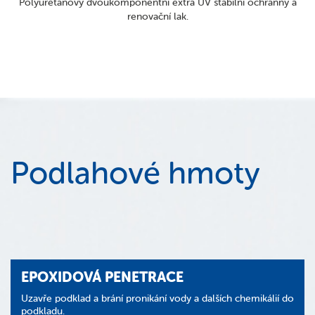
Polyuretanový dvoukomponentní extra UV stabilní ochranný a
renovační lak.
Podlahové hmoty
EPOXIDOVÁ PENETRACE
Uzavře podklad a brání pronikání vody a dalších chemikálií do
podkladu.