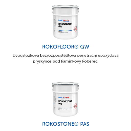
ROKOFLOOR® GW
Dvousložková bezrozpouštědlová penetrační epoxydová
pryskyřice pod kamínkový koberec.
ROKOSTONE® PAS