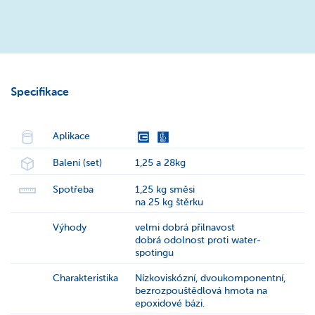
Specifikace
Aplikace
Balení (set)
1,25 a 28kg
Spotřeba
1,25 kg směsi
na 25 kg štěrku
Výhody
velmi dobrá přilnavost
dobrá odolnost proti water-
spotingu
Charakteristika
Nízkoviskózní, dvoukomponentní,
bezrozpouštědlová hmota na
epoxidové bázi.