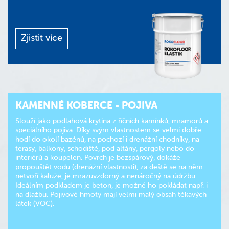
Zjistit více
KAMENNÉ KOBERCE - POJIVA
Slouží jako podlahová krytina z říčních kamínků, mramorů a
speciálního pojiva. Díky svým vlastnostem se velmi dobře
hodí do okolí bazénů, na pochozí i drenážní chodníky, na
terasy, balkony, schodiště, pod altány, pergoly nebo do
interiérů a koupelen. Povrch je bezspárový, dokáže
propouštět vodu (drenážní vlastnosti), za deště se na něm
netvoří kaluže, je mrazuvzdorný a nenáročný na údržbu.
Ideálním podkladem je beton, je možné ho pokládat např. i
na dlažbu. Pojivové hmoty mají velmi malý obsah těkavých
látek (VOC).