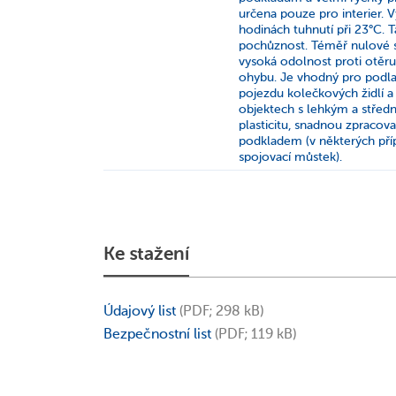
určena pouze pro interier. 
hodinách tuhnutí při 23°C. T
pochůznost. Téměř nulové sm
vysoká odolnost proti otěru,
ohybu. Je vhodný pro podlah
pojezdu kolečkových židlí a 
objektech s lehkým a střed
plasticitu, snadnou zpracova
podkladem (v některých pří
spojovací můstek).
Ke stažení
Údajový list
(PDF; 298 kB)
Bezpečnostní list
(PDF; 119 kB)