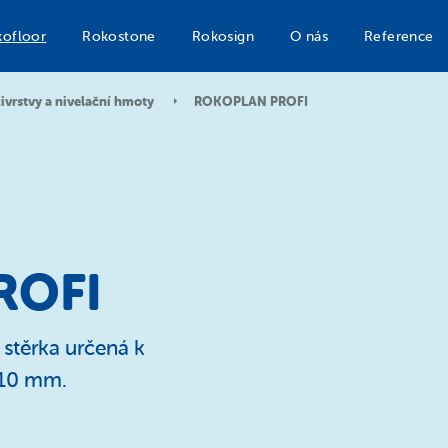
ofloor
Rokostone
Rokosign
O nás
Reference
vrstvy a nivelační hmoty
ROKOPLAN PROFI
ROFI
stěrka určená k
o 10 mm.