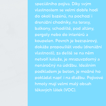
speciálního pojiva. Díky svým
vlastnostem se velmi dobře hodí
do okolí bazénů, na pochozí i
drenážní chodníky, na terasy,
balkony, schodiště, pod altány,
pergoly nebo do interiérů a
koupelen. Povrch je bezspárový,
dokáže propouštět vodu (drenážní
vlastnosti), za deště se na něm
netvoří kaluže, je mrazuvzdorný a
nenáročný na údržbu. Ideálním
podkladem je beton, je možné ho
pokládat např. i na dlažbu. Pojivové
hmoty mají velmi malý obsah
těkavých látek (VOC).