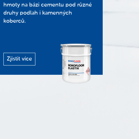
hmoty na bázi cementu pod různé
druhy podlah i kamenných
koberců.
Zjistit více