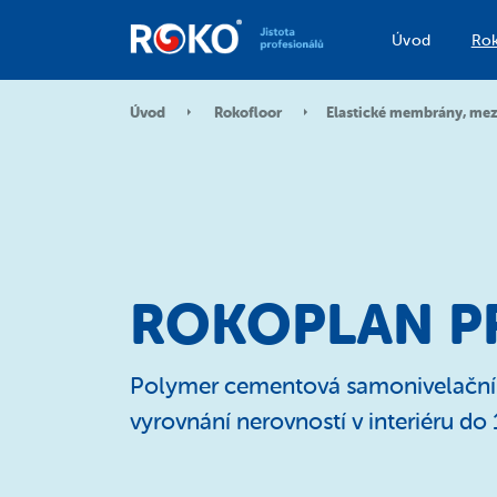
Úvod
Rok
Úvod
Rokofloor
Elastické membrány, mezi
ROKOPLAN P
Polymer cementová samonivelační 
vyrovnání nerovností v interiéru d