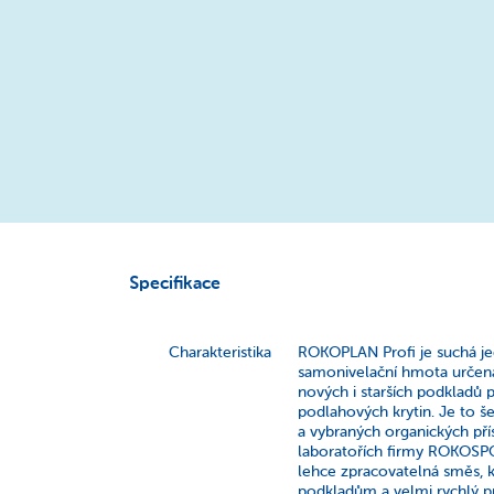
Specifikace
Charakteristika
ROKOPLAN Profi je suchá j
samonivelační hmota určená
nových i starších podkladů
podlahových krytin. Je to 
a vybraných organických pří
laboratořích firmy ROKOSPO
lehce zpracovatelná směs, k
podkladům a velmi rychlý pr