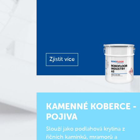
Zjistit více
KAMENNÉ KOBERCE -
POJIVA
Slouží jako podlahová krytina z
říčních kamínků, mramorů a