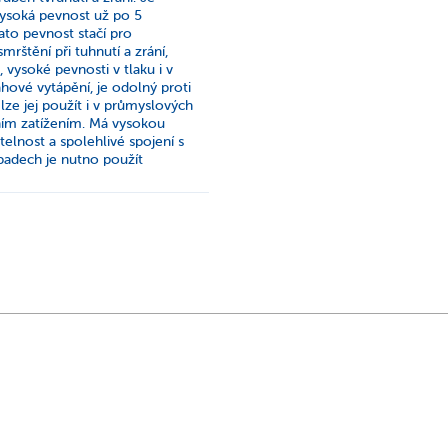
Vysoká pevnost už po 5
ato pevnost stačí pro
rštění při tuhnutí a zrání,
 vysoké pevnosti v tlaku i v
ové vytápění, je odolný proti
lze jej použít i v průmyslových
ním zatížením. Má vysokou
telnost a spolehlivé spojení s
padech je nutno použít