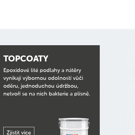
TOPCOATY
Epoxidové lité podlahy a nátěry
vynikají výbornou odolností vůči
oděru, jednoduchou údržbou,
netvoří se na nich bakterie a plísně.
Zjistit více