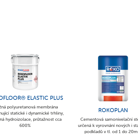
OFLOOR® ELASTIC PLUS
žná polyuretanová membrána
ROKOPLAN
ující statické i dynamické trhliny,
ná hydroizolace, průtažnost cca
Cementová samonivelační st
600%
určená k vyrovnání nových i st
podkladů v tl. od 1 do 20