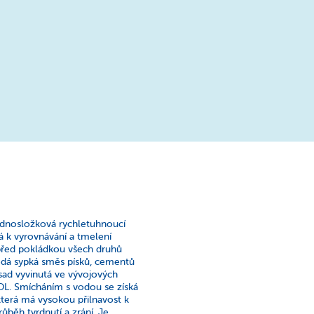
ednosložková rychletuhnoucí
 k vyrovnávání a tmelení
 před pokládkou všech druhů
šedá sypká směs písků, cementů
sad vyvinutá ve vývojových
L. Smícháním s vodou se získá
terá má vysokou přilnavost k
ůběh tvrdnutí a zrání. Je