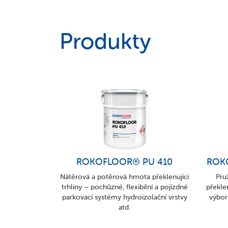
Produkty
ROKOFLOOR® PU 410
ROK
Nátěrová a potěrová hmota překlenující
Pru
trhliny – pochůzné, flexibilní a pojízdné
překlen
parkovací systémy hydroizolační vrstvy
výbor
atd.